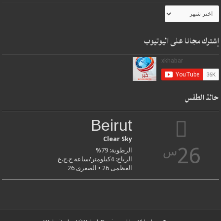
أرشيف
الموقع
إشترك مجانا على اليوتيوب
حالة الطقس
Beirut
Clear Sky
26
س
الرطوبة: 79%
الرياح: 4كيلومتر/ساعة ج.ج.غ
العظمى 26 • الصغرى 26