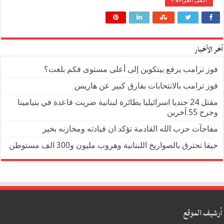
أكمل القراءة »
اسرائيل المشلولة تتجهز لاستقبال 72 مسيرة ايرانية خلال ساعات
مفاجأة كبرى: الحزب يُحضّر ضربة كبرى على اسرائيل قريبا
آخر الأخبار
فوز ترامب يرفع بيتكوين إلى أعلى مستوى فكم بلغت؟
فوز ترامب بالانتخابات بفارق كبير عن هاريس
مقتل 24 جنديا اسرائيليا بطائرة لبنانية ضربت قاعدة في بنيامينا
وجرح 55 آخرين
مفاجآت حزب الله القادمة تؤكد ان قيادته ومخازنه بخير
حيفا تحترق بالصواريخ اللبنانية وهروب مليون و300 الف مستوطن
أرشيف الموقع