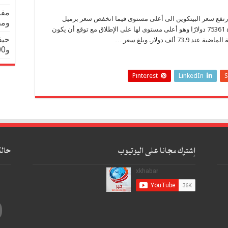
مفا
ب ارتفع سعر البيتكوين الى أعلى مستوى فيما انخفض سعر برميل
ومخ
النفط بشكل كبير. وسجّلت عملة بيتكوين المشفرة 75361 دولارًا وهو أعلى مستوى لها على الإطلاق مع توقع أن يكون
حيف
ف دولار. وبلغ سعر …
و300 الف مستوطن
Pinterest
LinkedIn
S
إشترك مجانا على اليوتيوب
حالة
0