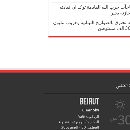
جآت حزب الله القادمة تؤكد ان قيادته
ازنه بخير
ا تحترق بالصواريخ اللبنانية وهروب مليون
 الطقس
Beirut
Clear Sky
3
س
الرطوبة: 68%
الرياح: 6كيلومتر/ساعة ج.غ
العظمى 30 • الصغرى 30