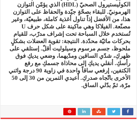
الكوليستيرول الصحيّ (HDL) الذي يؤمّن التوازن
الهرمونيّ. للبقاء بصحّةٍ جيّدة والحفاظ على التوازن
هذا، من الأفضل إذاً تناول أغذية كاملة، طبيعيّة، وغير
مصنّعة. الفيلاكا وهي ماكينة على شكل حرف U
تُستخدم خلال السباحة تحت إشراف مدرّب، للقيام
بحركات مائيّة محدّدة. النتيجة: تقوية العضلات بشكلٍ
ملحوظ، جسم مرسوم وسيلوليت أقلّ. إستلقي على
ظهركِ، شدّي الساقين ومدّيهما، وضعي يديكِ فوق
رأسكِ. أنقلي يديكِ إلى محاذاة جسمكِ مع رفع
الكتفين، إرفعي ساقاً واحدة في زاوية 90 درجة واثني
الأخرى باتّجاه صدركِ. أعيدي التمرين من 30 إلى 50
مرّة، ثمّ بدّلي الساق.