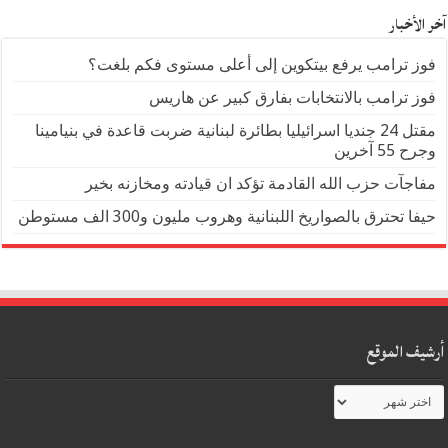
آخر الأخبار
فوز ترامب يرفع بيتكوين إلى أعلى مستوى فكم بلغت؟
فوز ترامب بالانتخابات بفارق كبير عن هاريس
مقتل 24 جنديا اسرائيليا بطائرة لبنانية ضربت قاعدة في بنيامينا
وجرح 55 آخرين
مفاجآت حزب الله القادمة تؤكد ان قيادته ومخازنه بخير
حيفا تحترق بالصواريخ اللبنانية وهروب مليون و300 الف مستوطن
أرشيف الموقع
أرشيف
الموقع