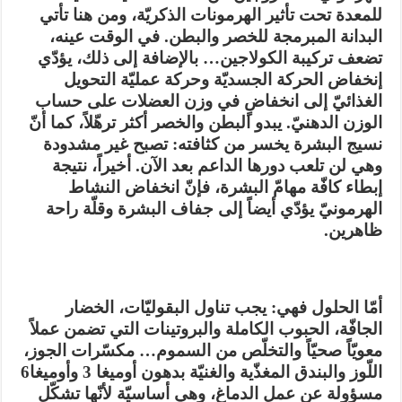
للمعدة تحت تأثير الهرمونات الذكريّة، ومن هنا تأتي
البدانة المبرمجة للخصر والبطن. في الوقت عينه،
تضعف تركيبة الكولاجين… بالإضافة إلى ذلك، يؤدّي
إنخفاض الحركة الجسديّة وحركة عمليّة التحويل
الغذائيّ إلى انخفاضٍ في وزن العضلات على حساب
الوزن الدهنيّ. يبدو البطن والخصر أكثر ترهّلاً، كما أنّ
نسيج البشرة يخسر من كثافته: تصبح غير مشدودة
وهي لن تلعب دورها الداعم بعد الآن. أخيراً، نتيجة
إبطاء كافّة مهامّ البشرة، فإنّ انخفاض النشاط
الهرمونيّ يؤدّي أيضاً إلى جفاف البشرة وقلّة راحة
ظاهرين.
أمّا الحلول فهي: يجب تناول البقوليّات، الخضار
الجافّة، الحبوب الكاملة والبروتينات التي تضمن عملاً
معويّاً صحيّاً والتخلّص من السموم… مكسّرات الجوز،
اللّوز والبندق المغذّية والغنيّة بدهون أوميغا 3 وأوميغا6
مسؤولة عن عمل الدماغ، وهي أساسيّة لأنّها تشكّل